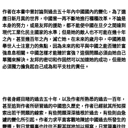
作者在本書中曾討論到過去五十年內中國國內的變化，為了適
應日新月異的世界，中國曾一再不斷地進行種種改革。不論是
本身的努力，或是友邦的援助，都不能使中國在旦夕之間達到
現代工業化民主國家的水準；但是她的敵人也不可能在幾十年
之內，甚至幾百年之內，滅亡她。在未來的歲月中，中國將是
舉世人士注意力的焦點，因為未來的和平與中國之能否臻於富
強息息相關。中國怎樣才能臻於富強？這個問題必須由她自己
單獨來解決。友邦的密切和作固然可以加速她的成功，但是她
必須獨力擔負起自己成為和平支柱的責任。
作者身經目睹的過去五十年，以及作者所熟悉的過去一百年，
甚至追到作者所研習過的中國悠久歷史，作者已經就其所知探
索出若干問題的線索，有些問題深深植根於過去，有些則由急
遽的變化所引起。作者力求平直客觀地陳述中國過去所發生的
變遷，對日常鎖事也往往不厭其詳地加以描寫，日常瑣事往往