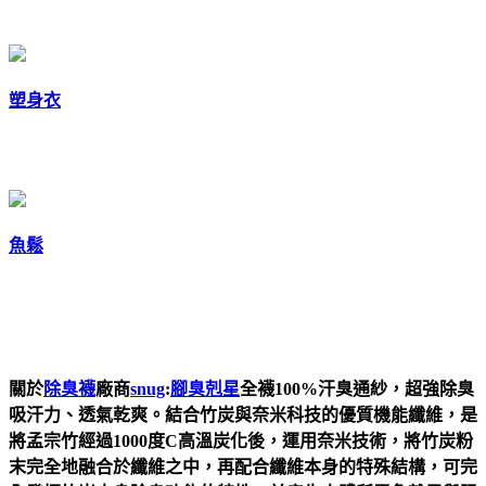
塑身衣
魚鬆
關於
除臭襪
廠商
snug
:
腳臭剋星
全襪100%汗臭通紗，超強除臭
吸汗力、透氣乾爽。結合竹炭與奈米科技的優質機能纖維，是
將孟宗竹經過1000度C高溫炭化後，運用奈米技術，將竹炭粉
末完全地融合於纖維之中，再配合纖維本身的特殊結構，可完