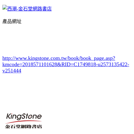
產品網址
http://www.kingstone.com.tw/book/book_page.asp?
kmcode=2018571101628&RID=C1749818-u2573135422-
v251444