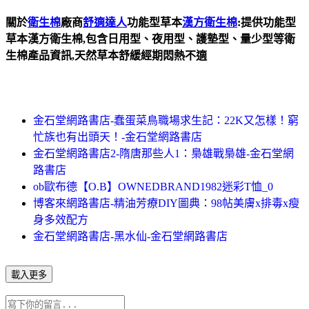
關於
衛生棉
廠商
舒適達人
功能型草本
漢方衛生棉
:提供功能型
草本漢方衛生棉,包含日用型、夜用型、護墊型、量少型等衛
生棉產品資訊,天然草本舒緩經期悶熱不適
金石堂網路書店-蠢蛋菜鳥職場求生記：22K又怎樣！窮
忙族也有出頭天！-金石堂網路書店
金石堂網路書店2-隋唐那些人1：梟雄戰梟雄-金石堂網
路書店
ob歐布德【O.B】OWNEDBRAND1982迷彩T恤_0
博客來網路書店-精油芳療DIY圖典：98帖美膚x排毒x瘦
身多效配方
金石堂網路書店-黑水仙-金石堂網路書店
載入更多