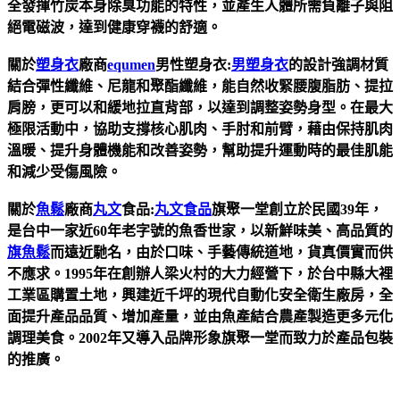
全發揮竹炭本身除臭功能的特性，並產生人體所需負離子與阻
絕電磁波，達到健康穿襪的舒適。
關於
塑身衣
廠商
equmen
男性塑身衣:
男塑身衣
的設計強調材質
結合彈性纖維、尼龍和聚酯纖維，能自然收緊腰腹脂肪、提拉
肩膀，更可以和緩地拉直背部，以達到調整姿勢身型。在最大
極限活動中，協助支撐核心肌肉、手肘和前臂，藉由保持肌肉
溫暖、提升身體機能和改善姿勢，幫助提升運動時的最佳肌能
和減少受傷風險。
關於
魚鬆
廠商
丸文
食品:
丸文食品
旗聚一堂創立於民國39年，
是台中一家近60年老字號的魚香世家，以新鮮味美、高品質的
旗魚鬆
而遠近馳名，由於口味、手藝傳統道地，貨真價實而供
不應求。1995年在創辦人梁火村的大力經營下，於台中縣大裡
工業區購置土地，興建近千坪的現代自動化安全衛生廠房，全
面提升產品品質、增加產量，並由魚產結合農產製造更多元化
調理美食。2002年又導入品牌形象旗聚一堂而致力於產品包裝
的推廣。