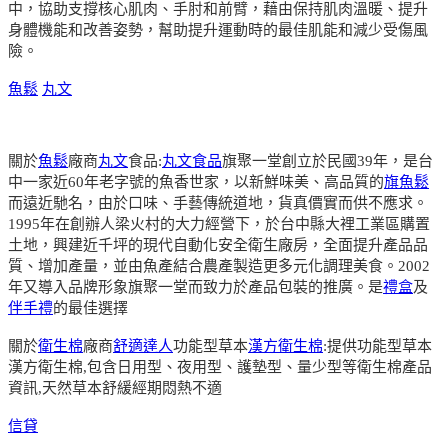
中，協助支撐核心肌肉、手肘和前臂，藉由保持肌肉溫暖、提升
身體機能和改善姿勢，幫助提升運動時的最佳肌能和減少受傷風
險。
魚鬆
丸文
關於
魚鬆
廠商
丸文
食品:
丸文食品
旗聚一堂創立於民國39年，是台
中一家近60年老字號的魚香世家，以新鮮味美、高品質的
旗魚鬆
而遠近馳名，由於口味、手藝傳統道地，貨真價實而供不應求。
1995年在創辦人梁火村的大力經營下，於台中縣大裡工業區購置
土地，興建近千坪的現代自動化安全衛生廠房，全面提升產品品
質、增加產量，並由魚產結合農產製造更多元化調理美食。2002
年又導入品牌形象旗聚一堂而致力於產品包裝的推廣。是
禮盒
及
伴手禮
的最佳選擇
關於
衛生棉
廠商
舒適達人
功能型草本
漢方衛生棉
:提供功能型草本
漢方衛生棉,包含日用型、夜用型、護墊型、量少型等衛生棉產品
資訊,天然草本舒緩經期悶熱不適
信貸