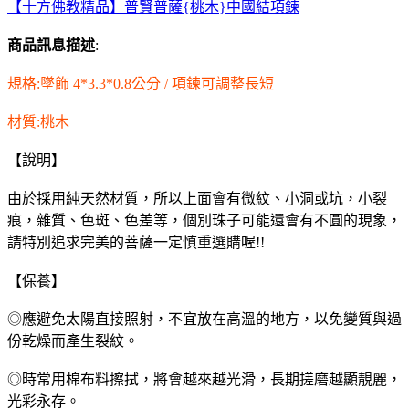
【十方佛教精品】普賢普薩{桃木}中國結項鍊
商品訊息描述
:
規格:墜飾 4*3.3*0.8公分 / 項鍊可調整長短
材質:桃木
【說明】
由於採用純天然材質，所以上面會有微紋、小洞或坑，小裂
痕，雜質、色斑、色差等，個別珠子可能還會有不圓的現象，
請特別追求完美的菩薩一定慎重選購喔!!
【保養】
◎應避免太陽直接照射，不宜放在高溫的地方，以免變質與過
份乾燥而產生裂紋。
◎時常用棉布料擦拭，將會越來越光滑，長期搓磨越顯靚麗，
光彩永存。