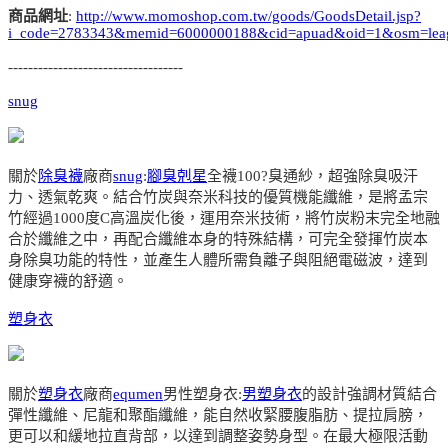
商品網址
:
http://www.momoshop.com.tw/goods/GoodsDetail.jsp?
i_code=2783343&memid=6000000188&cid=apuad&oid=1&osm=lea
-----------------------------------
snug
關於
除臭襪
廠商
snug
:
腳臭剋星
全襪100?臭通紗，超強除臭吸汗
力、透氣乾爽。結合竹炭與奈米科技的優質機能纖維，是將孟宗
竹經過1000度C高溫炭化後，運用奈米技術，將竹炭粉末完全地融
合於纖維之中，再配合纖維本身的特殊結構，可完全發揮竹炭本
身除臭功能的特性，並產生人體所需負離子與阻絕電磁波，達到
健康穿襪的舒適。
塑身衣
關於
塑身衣
廠商
equmen
男性塑身衣:
男塑身衣
的設計強調材質結合
彈性纖維、尼龍和聚酯纖維，能自然收緊腰腹脂肪、提拉肩膀，
更可以和緩地拉直背部，以達到調整姿勢身型。在最大極限活動