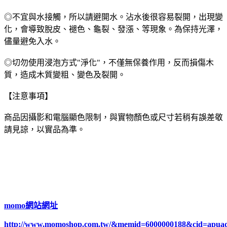
◎不宜與水接觸，所以請避開水。沾水後很容易裂開，出現變
化，會導致脫皮、褪色、龜裂、發漲、等現象。為保持光澤，
儘量避免入水。
◎切勿使用浸泡方式"淨化"，不僅無保養作用，反而損傷木
質，造成木質變粗、變色及裂開。
【注意事項】
商品因攝影和電腦顯色限制，與實物顏色或尺寸若稍有誤差敬
請見諒，以實品為準。
momo網站網址
http://www.momoshop.com.tw/&memid=6000000188&cid=apua