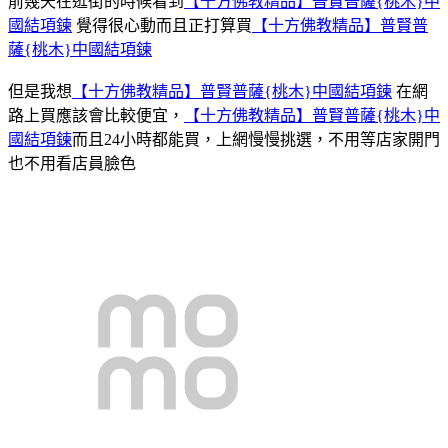
前幾天在逛街的時候看到
【十方佛教精品】普賢普薩{桃木}中
國結項鍊
覺得很心動而且正打算買
【十方佛教精品】普賢普
薩{桃木}中國結項鍊
但是我想
【十方佛教精品】普賢普薩{桃木}中國結項鍊
在網
路上買應該會比較便宜，
【十方佛教精品】普賢普薩{桃木}中
國結項鍊
而且24小時都能買，上網慢慢挑選，不用等店家開門
也不用看店員臉色