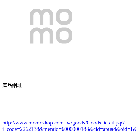
產品網址
http://www.momoshop.com.tw/goods/GoodsDetail.jsp?
i_code=2262138
&memid=6000000188&cid=apuad&oid=1&