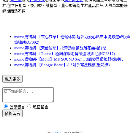
棉,包含日用型、夜用型、護墊型、量少型等衛生棉產品資訊,天然草本舒緩
經期悶熱不適
momo購物網-【衣心衣意】輕鬆休閒 超彈力愛心貼布水洗嚴選韓版直
筒褲(藍A7002)
momo購物網-【天使波堤】挖背透膚蕾絲雕花無袖洋裝
momo購物網-【Tiamo】極細濾網附轉接盤-桃紅色(HG2317)
momo購物網-【M&K】MK SOUND X-24T 3面發聲環繞聲道喇叭
momo購物網-【Boogie Board】8.5吋手寫塗鴉板(迷彩綠)
載入更多
公開留言
私密留言
發佈留言