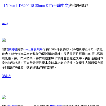
【Nikon】D3200 18-55mm KIT(平輸中文)
評價好嗎??
snug
關於
除臭襪
廠商
snug
:
腳臭剋星
全襪100%汗臭通紗，超強除臭吸汗力、透氣
乾爽。結合竹炭與奈米科技的優質機能纖維，是將孟宗竹經過1000度C高溫
炭化後，運用奈米技術，將竹炭粉末完全地融合於纖維之中，再配合纖維本
身的特殊結構，可完全發揮竹炭本身除臭功能的特性，並產生人體所需負離
子與阻絕電磁波，達到健康穿襪的舒適。
塑身衣