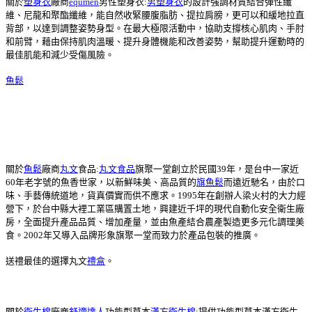
關於
塑身衣
廠商
equmen
男性塑身衣:
男塑身衣
的設計強調材質結合彈性纖
維、尼龍和聚酯纖維，能自然收緊腰腹脂肪、提拉肩膀，更可以和緩地拉直
背部，以達到調整姿勢身型。在最大極限活動中，協助支撐核心肌肉、手肘
和前臂，藉由保持肌肉溫暖、提升身體機能和改善姿勢，幫助提升運動時的
最佳肌能和減少受傷風險。
魚鬆
關於
魚鬆
廠商
丸文
食品:
丸文食品
旗聚一堂創立於民國39年，是台中一家近
60年老字號的魚香世家，以新鮮味美、高品質的
旗魚鬆
而遠近馳名，由於口
味、手藝傳統道地，貨真價實而供不應求。1995年在創辦人梁火村的大力經
營下，於台中縣大裡工業區購置土地，興建近千坪的現代自動化安全衛生廠
房，全面提升產品品質、增加產量，並由魚產結合農產製造更多元化調理美
食。2002年又導入品牌形象旗聚一堂而致力於產品包裝的推廣。
送禮最佳的選擇丸文
禮盒
。
關於
衛生棉
廠商
舒適達人
功能型草本
漢方衛生棉
:提供功能型草本漢方衛生