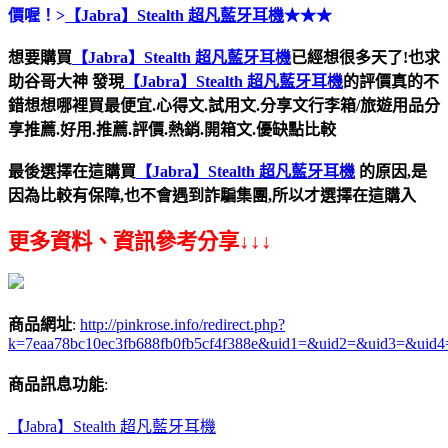
價喔！>
【Jabra】Stealth 超凡藍牙耳機
★★★
想要購買
【Jabra】Stealth 超凡藍牙耳機
已經想很多天了!也求
助谷哥大神
發現
【Jabra】Stealth 超凡藍牙耳機
的評價真的不
錯想想哪裡買最便宜.心得文.試用文.分享文行李箱/旅遊用品分
享推薦.好用.推薦.評價.熱銷.開箱文.優缺點比較
最後選擇在這購買
【Jabra】Stealth 超凡藍牙耳機
的原因,是
因為比較有保障,也不會遇到詐騙集團,所以才選擇在這購入
更多資料、資訊參考分享↓↓↓
商品網址
:
http://pinkrose.info/redirect.php?
k=7eaa78bc10ec3fb688fb0fb5cf4f388e&uid1=&uid2=&uid3=&uid
商品訊息功能
:
【Jabra】Stealth 超凡藍牙耳機