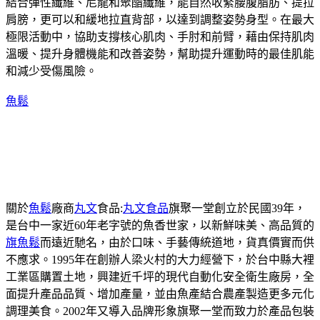
結合彈性纖維、尼龍和聚酯纖維，能自然收緊腰腹脂肪、提拉
肩膀，更可以和緩地拉直背部，以達到調整姿勢身型。在最大
極限活動中，協助支撐核心肌肉、手肘和前臂，藉由保持肌肉
溫暖、提升身體機能和改善姿勢，幫助提升運動時的最佳肌能
和減少受傷風險。
魚鬆
關於
魚鬆
廠商
丸文
食品:
丸文食品
旗聚一堂創立於民國39年，
是台中一家近60年老字號的魚香世家，以新鮮味美、高品質的
旗魚鬆
而遠近馳名，由於口味、手藝傳統道地，貨真價實而供
不應求。1995年在創辦人梁火村的大力經營下，於台中縣大裡
工業區購置土地，興建近千坪的現代自動化安全衛生廠房，全
面提升產品品質、增加產量，並由魚產結合農產製造更多元化
調理美食。2002年又導入品牌形象旗聚一堂而致力於產品包裝