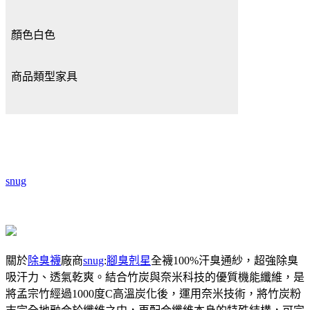
顏色
白色
商品類型
家具
snug
關於
除臭襪
廠商
snug
:
腳臭剋星
全襪100%汗臭通紗，超強除臭
吸汗力、透氣乾爽。結合竹炭與奈米科技的優質機能纖維，是
將孟宗竹經過1000度C高溫炭化後，運用奈米技術，將竹炭粉