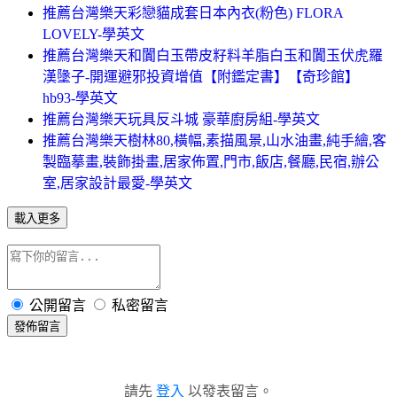
推薦台灣樂天彩戀貓成套日本內衣(粉色) FLORA
LOVELY-學英文
推薦台灣樂天和闐白玉帶皮籽料羊脂白玉和闐玉伏虎羅
漢墬子-開運避邪投資增值【附鑑定書】【奇珍館】
hb93-學英文
推薦台灣樂天玩具反斗城 豪華廚房組-學英文
推薦台灣樂天樹林80,橫幅,素描風景,山水油畫,純手繪,客
製臨摹畫,裝飾掛畫,居家佈置,門市,飯店,餐廳,民宿,辦公
室,居家設計最愛-學英文
載入更多
公開留言
私密留言
發佈留言
請先
登入
以發表留言。