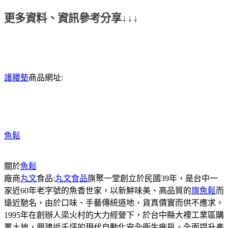
更多資料、資訊參考分享↓↓↓
護腰墊
商品網址:
魚鬆
關於
魚鬆
廠商
丸文
食品:
丸文食品
旗聚一堂創立於民國39年，是台中一
家近60年老字號的魚香世家，以新鮮味美、高品質的
旗魚鬆
而
遠近馳名，由於口味、手藝傳統道地，貨真價實而供不應求。
1995年在創辦人梁火村的大力經營下，於台中縣大裡工業區購
置土地，興建近千坪的現代自動化安全衛生廠房，全面提升產