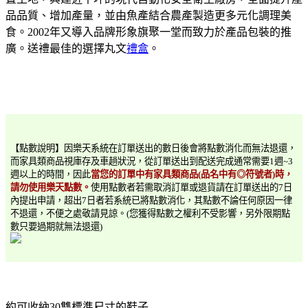
品品質、增加產量，並由魚產結合農產製造更多元化調理美
食。2002年又導入品牌形象旗聚一堂而致力於產品包裝的推
廣。送禮最佳的選擇丸文
禮盒
。
【點數說明】因樂天系統在訂單送出的數日後會將點數消化而無法退還，
而家具類商品視庫存及車趟狀況，從訂單送出到配送完成通常需要1週~3
週以上的時間，因此
當您的訂單中有家具類商品(品名中有◎符號者)時，
請勿使用樂天點數。
使用點數者若需取消訂單或退貨請在訂單送出的7日
內提出申請，超出7日者若系統已將點數消化，其點數不論任何原因一律
不退還，不便之處敬請見諒。(您獲得點數之權利不受影響，另外限期點
數只要過期就無法退還)
約可收納30雙標準尺寸的鞋子