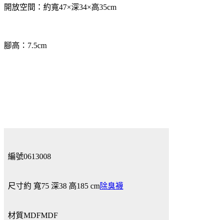
開放空間：約寬47×深34×高35cm
腳高：7.5cm
編號
0613008
尺寸
約 寬75 深38 高185 cm
除臭襪
材質
MDFMDF