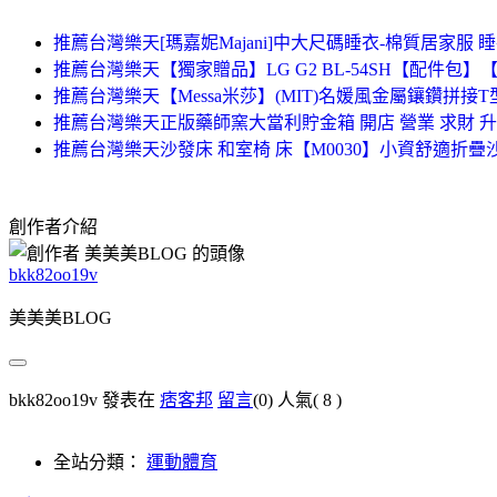
推薦台灣樂天[瑪嘉妮Majani]中大尺碼睡衣-棉質居家服 睡衣
推薦台灣樂天【獨家贈品】LG G2 BL-54SH【配件包】【原廠
推薦台灣樂天【Messa米莎】(MIT)名媛風金屬鑲鑽拼接
推薦台灣樂天正版藥師窯大當利貯金箱 開店 營業 求財 升
推薦台灣樂天沙發床 和室椅 床【M0030】小資舒適折疊沙
創作者介紹
bkk82oo19v
美美美BLOG
bkk82oo19v 發表在
痞客邦
留言
(0)
人氣(
8
)
全站分類：
運動體育