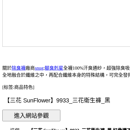
關於
除臭襪
廠商
snug
:
腳臭剋星
全襪100%汗臭通紗，超強除臭
全地融合於纖維之中，再配合纖維本身的特殊結構，可完全發
[标签:商品特色]