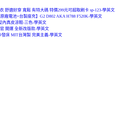
 舒適好穿 寬鬆 有特大碼 特價299元可超取刷卡 sp-123-學英文
電池+台製座充】G2 D802 AKA H788 F520K-學英文
T型內真皮涼鞋-三色-學英文
官 開運 全新改版款-學英文
發床 MIT台灣製 完美主義-學英文