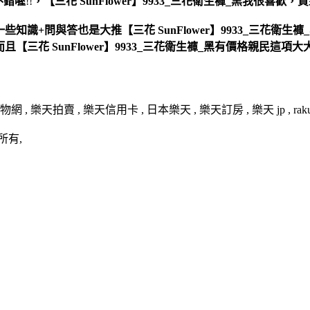
不錯喔
!!
，
【三花 SunFlower】9933_三花衛生褲_黑
我很喜歡，買來
一些知識+問與答也是大推【三花 SunFlower】9933_三花衛生褲_
，而且【三花 SunFlower】9933_三花衛生褲_黑有價格親民這項
拍賣 , 樂天信用卡 , 日本樂天 , 樂天訂房 , 樂天 jp , rakut
所有,