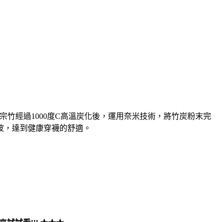
宗竹經過1000度C高溫炭化後，運用奈米技術，將竹炭粉末完
波，達到健康穿襪的舒適。