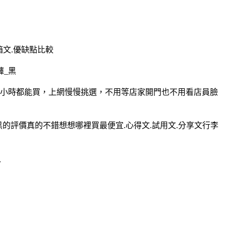
開箱文.優缺點比較
褲_黑
褲_黑而且24小時都能買，上網慢慢挑選，不用等店家開門也不用看店員臉
衛生褲_黑的評價真的不錯想想哪裡買最便宜.心得文.試用文.分享文行李
入