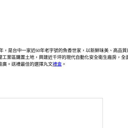
9年，是台中一家近60年老字號的魚香世家，以新鮮味美、高品質
大裡工業區購置土地，興建近千坪的現代自動化安全衛生廠房，
的推廣。送禮最佳的選擇丸文
禮盒
。