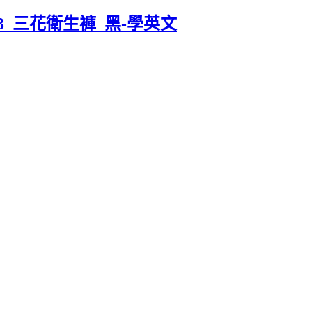
33_三花衛生褲_黑-學英文