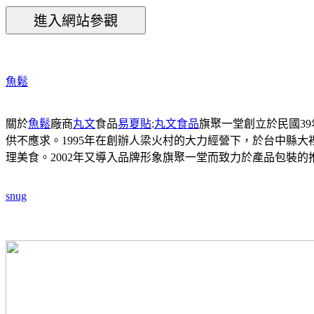
魚鬆
關於
魚鬆
廠商
丸文
食品
易夏貼
:
丸文食品
旗聚一堂創立於民國3
供不應求。1995年在創辦人梁火村的大力經營下，於台中縣
理美食。2002年又導入品牌形象旗聚一堂而致力於產品包裝
snug