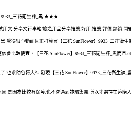
9933_三花衛生褲_黑 ★★★
得文.試用文.分享文行李箱/旅遊用品分享推薦.好用.推薦.評價.熱銷.
_黑 覺得很心動而且正打算買【三花 SunFlower】9933_三花衛生
路上買應該會比較便宜，【三花 SunFlower】9933_三花衛生
多天了!也求助谷哥大神 發現【三花 SunFlower】9933_三花
黑 的原因,是因為比較有保障,也不會遇到詐騙集團,所以才選擇在這購