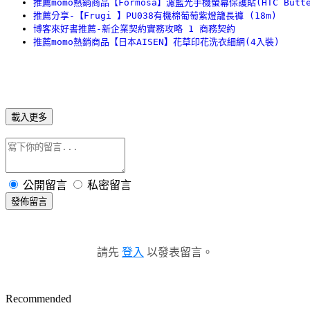
推薦momo熱銷商品【Formosa】濾藍光手機螢幕保護貼(HTC Butter
推薦分享-【Frugi 】PU038有機棉葡萄紫燈籠長褲 (18m)
博客來好書推薦-新企業契約實務攻略 1 商務契約
推薦momo熱銷商品【日本AISEN】花草印花洗衣細網(4入裝)
載入更多
公開留言
私密留言
發佈留言
請先
登入
以發表留言。
Recommended