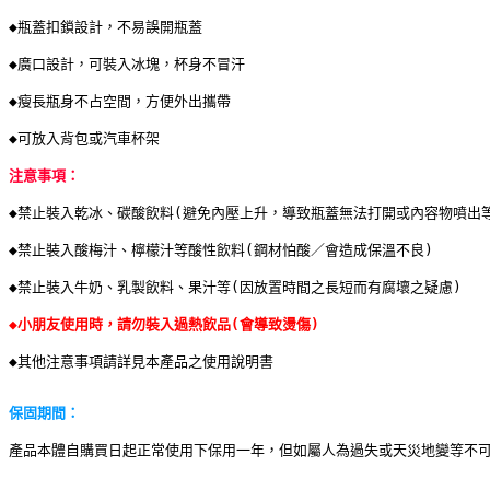
◆瓶蓋扣鎖設計，不易誤開瓶蓋
◆廣口設計，可裝入冰塊，杯身不冒汗
◆瘦長瓶身不占空間，方便外出攜帶
◆可放入背包或汽車杯架
注意事項：
◆禁止裝入乾冰、碳酸飲料(避免內壓上升，導致瓶蓋無法打開或內容物噴出
◆禁止裝入酸梅汁、檸檬汁等酸性飲料(鋼材怕酸／會造成保溫不良)
◆禁止裝入牛奶、乳製飲料、果汁等(因放置時間之長短而有腐壞之疑慮)
◆小朋友使用時，請勿裝入過熱飲品(會導致燙傷)
◆其他注意事項請詳見本產品之使用說明書
保固期間：
產品本體自購買日起正常使用下保用一年，但如屬人為過失或天災地變等不