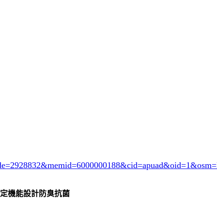
ode=2928832
&memid=6000000188&cid=apuad&oid=1&osm=l
定機能設計防臭抗菌