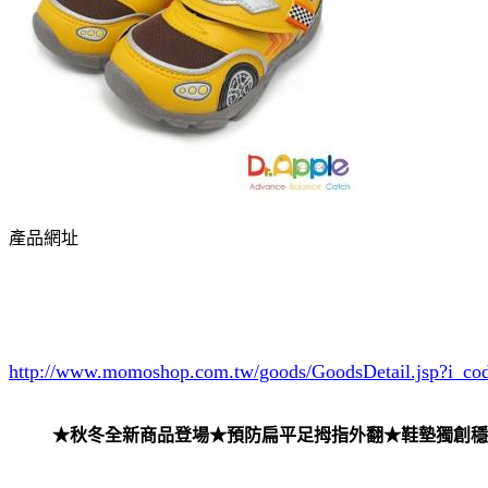
產品網址
http://www.momoshop.com.tw/goods/GoodsDetail.jsp?i_c
★秋冬全新商品登場★預防扁平足拇指外翻★鞋墊獨創穩