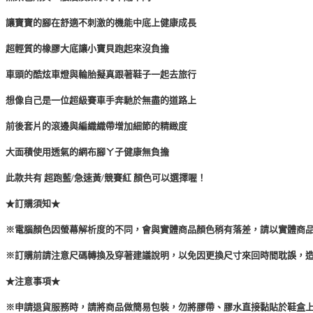
讓寶寶的腳在舒適不刺激的機能中底上健康成長
超輕質的橡膠大底讓小寶貝跑起來沒負擔
車頭的酷炫車燈與輪胎擬真跟著鞋子一起去旅行
想像自己是一位超級賽車手奔馳於無盡的道路上
前後套片的滾邊與編織織帶增加細節的精緻度
大面積使用透氣的網布腳ㄚ子健康無負擔
此款共有 超跑藍/急速黃/競賽紅 顏色可以選擇喔！
★訂購須知★
※電腦顏色因螢幕解析度的不同，會與實體商品顏色稍有落差，請以實體商
※訂購前請注意尺碼轉換及穿著建議說明，以免因更換尺寸來回時間耽誤，
★注意事項★
※申請退貨服務時，請將商品做簡易包裝，勿將膠帶、膠水直接黏貼於鞋盒