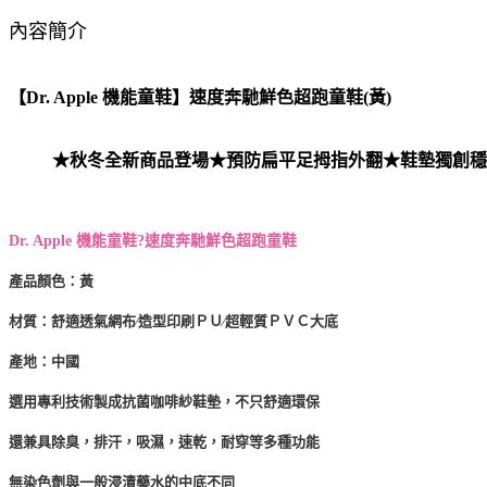
內容簡介
【Dr. Apple 機能童鞋】速度奔馳鮮色超跑童鞋(黃)
★秋冬全新商品登場★預防扁平足拇指外翻★鞋墊獨創穩
Dr. Apple 機能童鞋?
速度奔馳鮮色超跑童鞋
產品顏色：黃
材質：舒適透氣網布∕造型印刷ＰＵ∕超輕質ＰＶＣ大底
產地：中國
選用專利技術製成抗菌咖啡紗鞋墊，不只舒適環保
還兼具除臭，排汗，吸濕，速乾，耐穿等多種功能
無染色劑與一般浸漬藥水的中底不同