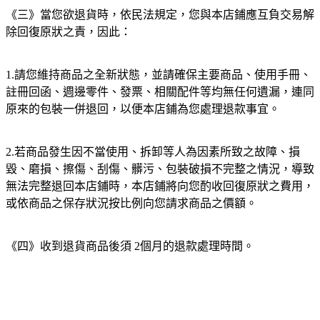
《三》當您欲退貨時，依民法規定，您與本店鋪應互負交易解
除回復原狀之責，因此：
1.請您維持商品之全新狀態，並請確保主要商品、使用手冊、
註冊回函、週邊零件、發票、相關配件等均無任何遺漏，連同
原來的包裝一併退回，以便本店鋪為您處理退款事宜。
2.若商品發生因不當使用、拆卸等人為因素所致之故障、損
毀、磨損、擦傷、刮傷、髒污、包裝破損不完整之情況，導致
無法完整退回本店鋪時，本店鋪將向您酌收回復原狀之費用，
或依商品之保存狀況按比例向您請求商品之價額。
《四》收到退貨商品後須 2個月的退款處理時間。