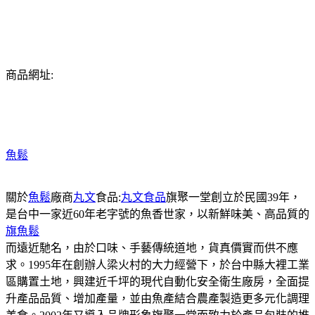
商品網址:
魚鬆
關於
魚鬆
廠商
丸文
食品:
丸文食品
旗聚一堂創立於民國39年，
是台中一家近60年老字號的魚香世家，以新鮮味美、高品質的
旗魚鬆
而遠近馳名，由於口味、手藝傳統道地，貨真價實而供不應
求。1995年在創辦人梁火村的大力經營下，於台中縣大裡工業
區購置土地，興建近千坪的現代自動化安全衛生廠房，全面提
升產品品質、增加產量，並由魚產結合農產製造更多元化調理