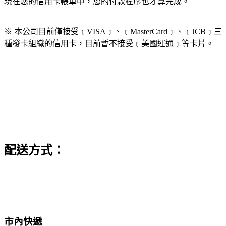
現在您的信用卡帳單中，您的付款程序也才算完成。
※ 本公司目前僅接受﹝VISA﹞、﹝MasterCard﹞、﹝JCB﹞三
種發卡組織的信用卡，目前暫不接受﹝美國運通﹞等卡片。
配送方式：
市內快遞