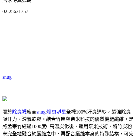
店家傳真號碼
02-25631757
snug
關於
除臭襪
廠商
snug
:
腳臭剋星
全襪100%汗臭通紗，超強除臭
吸汗力、透氣乾爽。結合竹炭與奈米科技的優質機能纖維，是
將孟宗竹經過1000度C高溫炭化後，運用奈米技術，將竹炭粉
末完全地融合於纖維之中，再配合纖維本身的特殊結構，可完